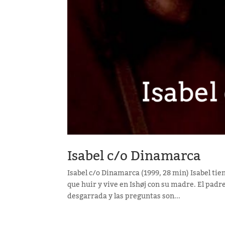
Isabel c/o Dinamarca
Isabel c/o Dinamarca (1999, 28 min) Isabel tie
que huir y vive en Ishøj con su madre. El padre
desgarrada y las preguntas son...