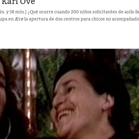
e Karl Ove
in. y 58 min.) ¿Qué ocurre cuando 200 niños solicitantes de asilo l
cupa en Ærø la apertura de dos centros para chicos no acompañad