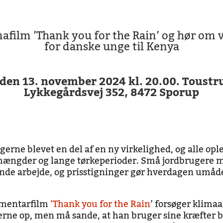
afilm ’Thank you for the Rain’ og hør om vi
for danske unge til Kenya
den 13. november 2024 kl. 20.00. Toustr
Lykkegårdsvej 352, 8472 Sporup
gerne blevet en del af en ny virkelighed, og alle op
ængder og lange tørkeperioder. Små jordbrugere må 
 finde arbejde, og prisstigninger gør hverdagen umåde
umentarfilm
’Thank you for the Rain
’ forsøger klimaa
erne op, men må sande, at han bruger sine kræfter