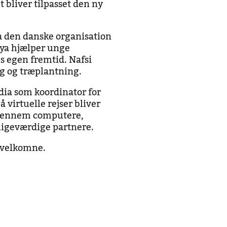
 bliver tilpasset den ny
a den danske organisation
ya hjælper unge
s egen fremtid. Nafsi
g og træplantning.
edia som koordinator for
å virtuelle rejser bliver
 gennem computere,
ligeværdige partnere.
r velkomne.