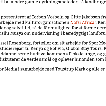
 til at ændre gamle dyrkningsmetoder, så landbruget
præsenteret af Torben Vosbein og Gitte Jakobsen fr
marbejde med kulturorganisationen
Nafsi Africa
i Ken
 og selvtillid, så de får mulighed for at forme dere
isilu Musya om undervisning i bæredygtigt landbru
issel Rosenberg, fortæller om sit arbejde for Spor M
tudierejser til Kenya og Bolivia, Global Stay Tours. P
uddannelserne budt velkommen af lokale unge, og
diskuterer de verdensmål og oplever hinanden som 
por Media i samarbejde med Toustrup Mark og alle e