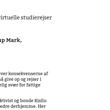
rtuelle studierejser
up Mark,
lever konsekvenserne af
give op og rejser i
lig svær for fattige
ktivist og bonde Kisilu
 bedre derhjemme. Her