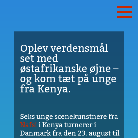
Oplev verdensmål
set med
østafrikanske øjne –
og kom tæt på unge
fra Kenya.
Seks unge scenekunstnere fra
Nafsi
i Kenya turnerer i
Danmark fra den 23. august til