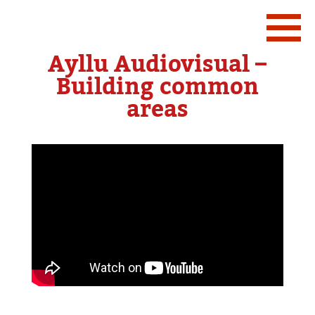
Ayllu Audiovisual –
Building common
areas