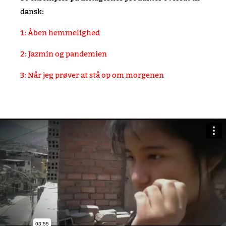
dansk:
1: Åben hemmelighed
2: Jazmin og pandemien
3: Når jeg prøver at stå op om morgenen