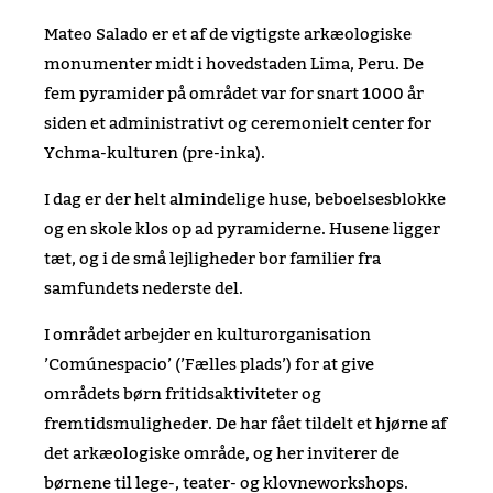
Mateo Salado er et af de vigtigste arkæologiske
monumenter midt i hovedstaden Lima, Peru. De
fem pyramider på området var for snart 1000 år
siden et administrativt og ceremonielt center for
Ychma-kulturen (pre-inka).
I dag er der helt almindelige huse, beboelsesblokke
og en skole klos op ad pyramiderne. Husene ligger
tæt, og i de små lejligheder bor familier fra
samfundets nederste del.
I området arbejder en kulturorganisation
’Comúnespacio’ (’Fælles plads’) for at give
områdets børn fritidsaktiviteter og
fremtidsmuligheder. De har fået tildelt et hjørne af
det arkæologiske område, og her inviterer de
børnene til lege-, teater- og klovneworkshops.