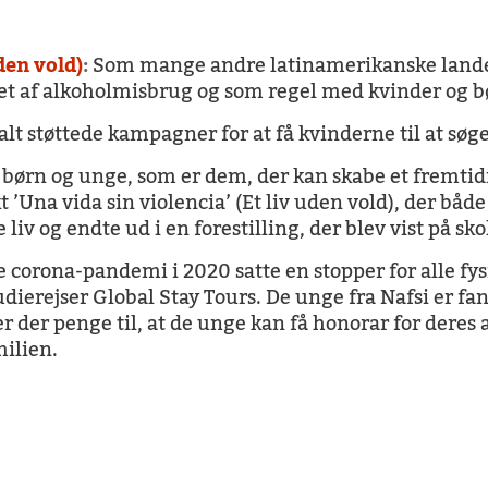
den vold)
:
Som mange andre latinamerikanske lande 
evet af alkoholmisbrug og som regel med kvinder og b
t støttede kampagner for at få kvinderne til at søge
 børn og unge, som er dem, der kan skabe et fremt
kt ’Una vida sin violencia’ (Et liv uden vold), der bå
iv og endte ud i en forestilling, der blev vist på skole
 corona-pandemi i 2020 satte en stopper for alle fysi
udierejser Global Stay Tours. De unge fra Nafsi er f
r der penge til, at de unge kan få honorar for deres
milien.