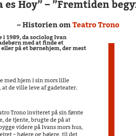
 es Hoy” – ”Fremtiden begy
– Historien om
Teatro Trono
i 1989, da sociolog Ivan
adebørn med at finde et
n eller på et børnehjem, der mest
 med hjem i sin mors lille
at de ville leve af gadeteater.
.
tro Trono inviteret på sin første
, de tjente, brugte de på at
 bygge videre på Ivans mors hus,
ret – højere og højere, til det