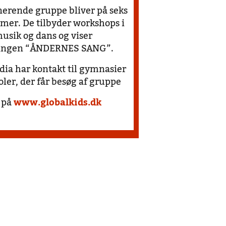
erende gruppe bliver på seks
er. De tilbyder workshops i
musik og dans og viser
llingen “ÅNDERNES SANG”.
ia har kontakt til gymnasier
oler, der får besøg af gruppe
n.
 på
www.globalkids.dk