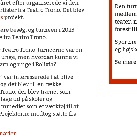
året efter organiserede vi den
Den turn
rtister fra Teatro Trono.
Det blev
medlemm
ds
projekt.
teater, 
foresti
flere besøg, og turneen i 2023
 fra Teatro Trono.
Spor med
og højsk
:
Teatro Trono-turneerne var en
og unge, men hvordan kunne vi
Se mere
ørn og unge i Bolivia?
 var interesserede i at blive
og det blev til en række
o Trono, der blev trænet som
tage ud på skoler og
lmmediet som et værktøj til at
Projekterne modtog støtte fra
narier