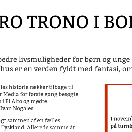
RO TRONO I BO
edre livsmuligheder for børn og unge i
rhus er en verden fyldt med fantasi, o
les historie rækker tilbage til
r Media for første gang besøgte
 i El Alto og mødte
 Ivan Nogales
.
I novem
ragt sammen af en fælles
på turné
i Tyskland
.
Allerede samme år