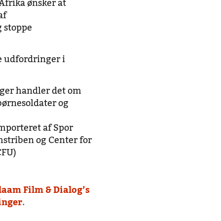
Afrika ønsker at
af
 stoppe
 udfordringer i
ger handler det om
børnesoldater og
porteret af Spor
mstriben og Center for
CFU)
laam Film & Dialog’s
inger
.