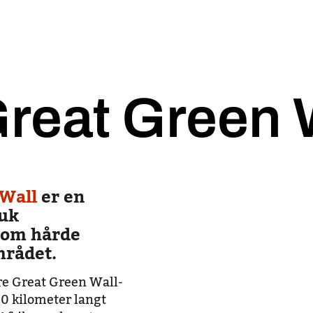
reat Green 
 Wall
er en
uk
 om hårde
mrådet.
re Great Green Wall-
00 kilometer langt