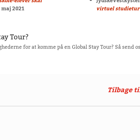
skole-elever skal
JydskeVestkyste
. maj 2021
virtuel studietur
Stay Tour?
ghederne for at komme på en Global Stay Tour? Så send os
Tilbage ti