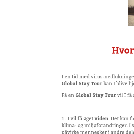
Hvor
I en tid med virus-nedlukninge
Global Stay Tour
kan I blive h
På en
Global Stay Tour
vil I f
1 . I vil få øget
viden
. Det kan f
klima- og miljøforandringer. I 
påvirke mennesker i andre dele