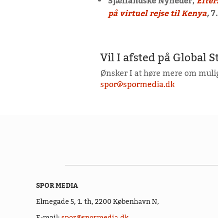
Sjællandske Nyheder,
Efter
på virtuel rejse til Kenya
,
7
Vil I afsted på Global 
Ønsker I at høre mere om muli
spor@spormedia.dk
SPOR MEDIA
Elmegade 5, 1. th,
2200 København N,