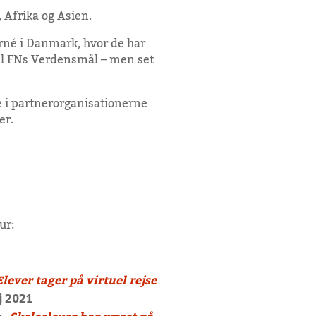
 Afrika og Asien.
turné i Danmark, hvor de har
 til FNs Verdensmål – men set
ge i partnerorganisationerne
er.
ur:
Elever tager på virtuel rejse
j 2021