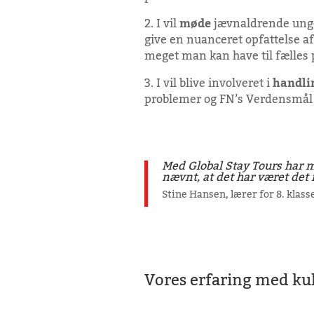
2. I vil
møde
jævnaldrende unge.
give en nuanceret opfattelse a
meget man kan have til fælles 
3. I vil blive involveret i
handli
problemer og FN’s Verdensmål s
Med Global Stay Tours har mi
nævnt, at det har været det 
Stine Hansen, lærer for 8. klas
Vores erfaring med ku