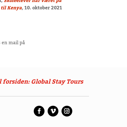
n,
Skoleelever har været på
 til Kenya
,
10. oktober 2021
 en mail på
l forsiden: Global Stay Tours