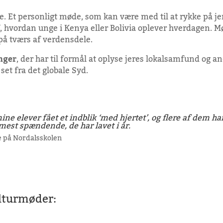
 Et personligt møde, som kan være med til at rykke på jer
f, hvordan unge i Kenya eller Bolivia oplever hverdagen. 
på tværs af verdensdele.
nger
, der har til formål at oplyse jeres lokalsamfund og a
et fra det globale Syd.
ne elever fået et indblik ‘med hjertet’, og flere af dem h
mest spændende, de har lavet i år.
se på Nordalsskolen
lturmøder: