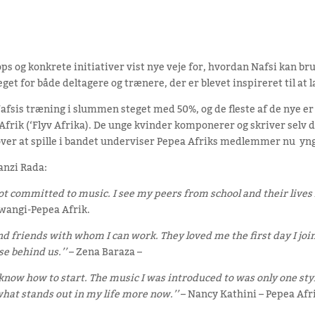
ops og konkrete initiativer vist nye veje for, hvordan Nafsi kan b
t for både deltagere og trænere, der er blevet inspireret til at l
Nafsis træning i slummen steget med 50%, og de fleste af de nye er
rik (‘Flyv Afrika). De unge kvinder komponerer og skriver selv de
over at spille i bandet underviser Pepea Afriks medlemmer nu yn
anzi Rada:
not committed to music. I see my peers from school and their lives 
angi-Pepea Afrik.
d friends with whom I can work. They loved me the first day I joi
se behind us.’’
– Zena Baraza –
 know how to start. The music I was introduced to was only one styl
what stands out in my life more now.’’
– Nancy Kathini – Pepea Afr