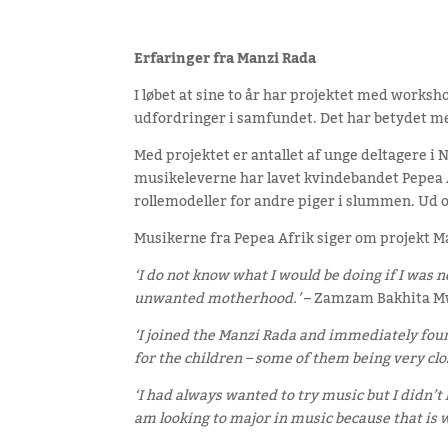
Erfaringer fra Manzi Rada
I løbet at sine to år har projektet med worksh
udfordringer i samfundet. Det har betydet mege
Med projektet er antallet af unge deltagere i 
musikeleverne har lavet kvindebandet Pepea Af
rollemodeller for andre piger i slummen. Ud 
Musikerne fra Pepea Afrik siger om projekt M
‘I do not know what I would be doing if I was 
unwanted motherhood.’
– Zamzam Bakhita Mw
‘I joined the Manzi Rada and immediately foun
for the children – some of them being very clo
‘I had always wanted to try music but I didn’t
am looking to major in music because that is 