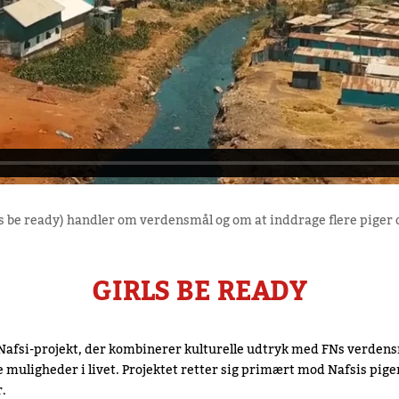
s be ready) handler om verdensmål og om at inddrage flere piger o
GIRLS BE READY
/Nafsi-projekt, der kombinerer kulturelle udtryk med FNs verdens
e muligheder i livet. Projektet retter sig primært mod Nafsis pige
r.